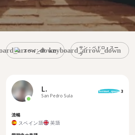
サン・ペドロ・スー
oard_arrow_down
keyboard_arrow_down
スペイン語
ラ
L.
3
format_quote
San Pedro Sula
流暢
スペイン語
英語
学習中の言語