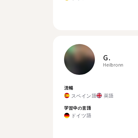
G.
Heilbronn
流暢
スペイン語
英語
学習中の言語
ドイツ語