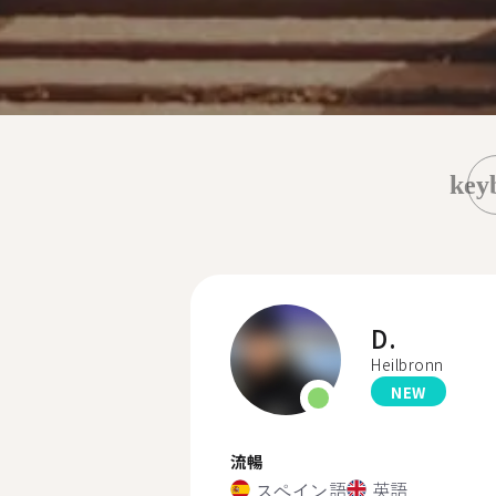
key
D.
Heilbronn
NEW
流暢
スペイン語
英語