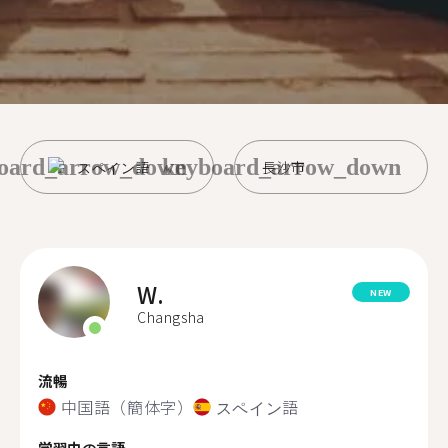
oard_arrow_down
keyboard_arrow_down
スペイン語
長沙市
W.
NEW
Changsha
流暢
中国語（簡体字）
スペイン語
学習中の言語