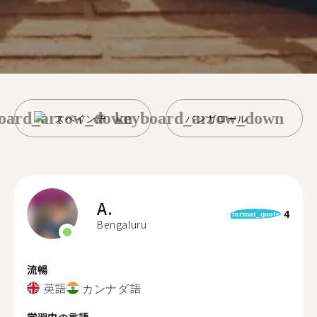
oard_arrow_down
keyboard_arrow_down
スペイン語
バンガロール
A.
4
format_quote
Bengaluru
流暢
英語
カンナダ語
学習中の言語