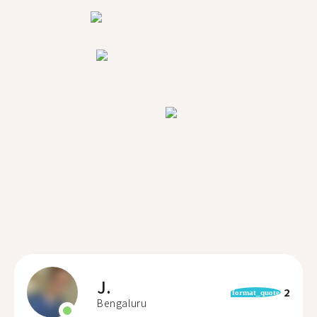
J.
2
format_quote
Bengaluru