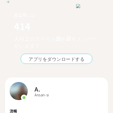
安山市には
414
人以上のスペイン語を話すメンバー
がいます！
アプリをダウンロードする
A.
Ansan-si
流暢