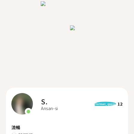
S.
12
format_quote
Ansan-si
流暢