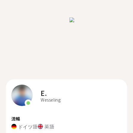
E.
Wesseling
流暢
ドイツ語
英語