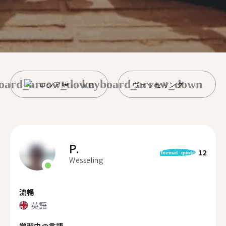
oard_arrow_down
keyboard_arrow_down
ロシア語
ヴェッセリング
P.
12
format_quote
Wesseling
流暢
英語
学習中の言語