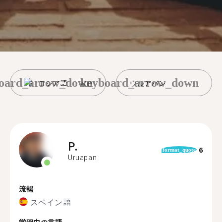
oard_arrow_down
keyboard_arrow_down
ロシア語
ウルアパン
P.
6
format_quote
Uruapan
流暢
スペイン語
学習中の言語