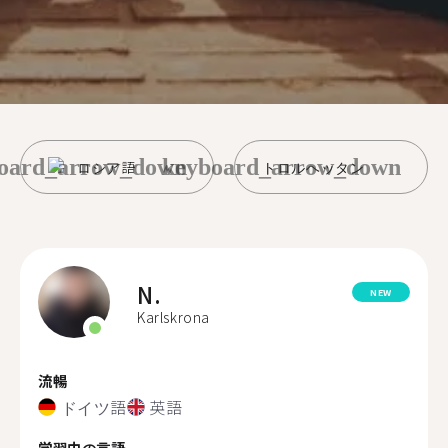
oard_arrow_down
keyboard_arrow_down
ロシア語
トロルヘッタン
N.
NEW
Karlskrona
流暢
ドイツ語
英語
学習中の言語