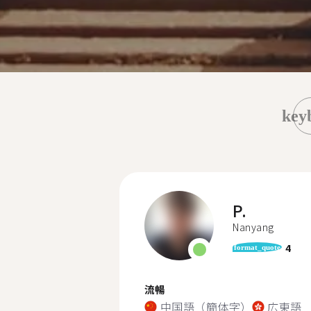
key
P.
Nanyang
4
format_quote
流暢
中国語（簡体字）
広東語