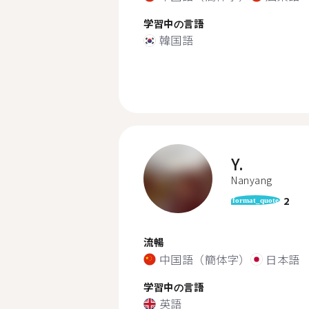
学習中の言語
韓国語
Y.
Nanyang
2
format_quote
流暢
中国語（簡体字）
日本語
学習中の言語
英語