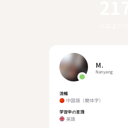
21
人以上の
M.
Nanyang
流暢
中国語（簡体字）
学習中の言語
英語