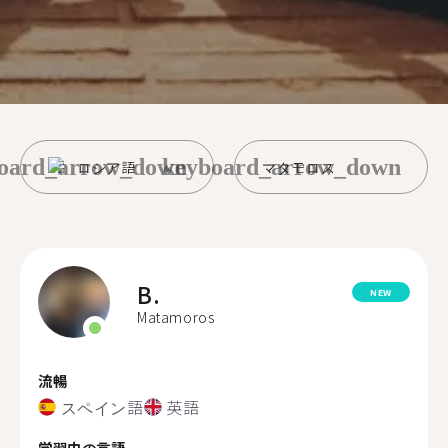
oard_arrow_down
keyboard_arrow_down
ロシア語
マタモロス
B.
NEW
Matamoros
流暢
スペイン語
英語
学習中の言語