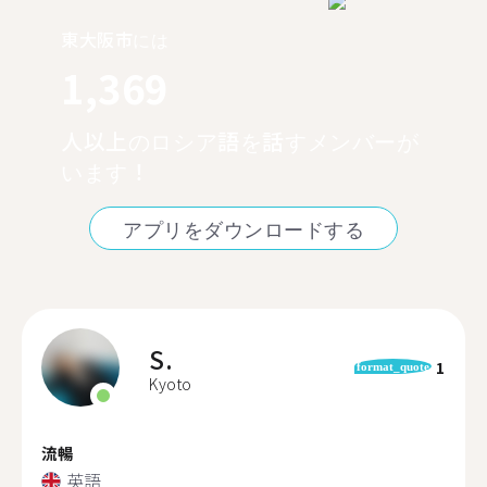
東大阪市には
1,369
人以上のロシア語を話すメンバーが
います！
アプリをダウンロードする
S.
1
format_quote
Kyoto
流暢
英語