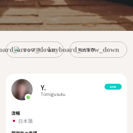
oard_arrow_down
keyboard_arrow_down
ロシア語
東大阪市
Y.
NEW
Tomigusuku
流暢
日本語
学習中の言語