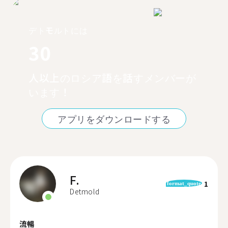
デトモルトには
30
人以上のロシア語を話すメンバーが
います！
アプリをダウンロードする
F.
1
format_quote
Detmold
流暢