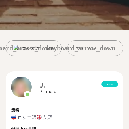
oard_arrow_down
keyboard_arrow_down
ロシア語
デトモルト
J.
NEW
Detmold
流暢
ロシア語
英語
学習中の言語