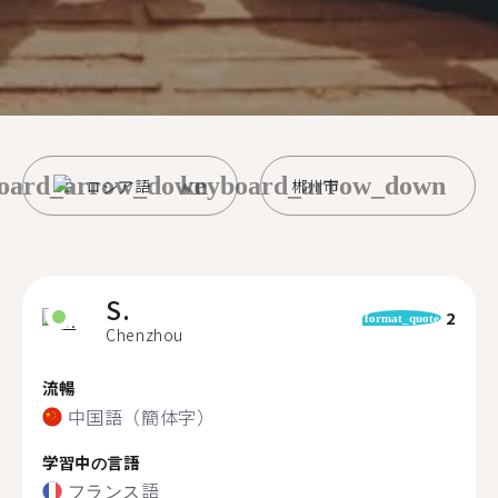
oard_arrow_down
keyboard_arrow_down
ロシア語
郴州市
S.
2
format_quote
Chenzhou
流暢
中国語（簡体字）
学習中の言語
フランス語