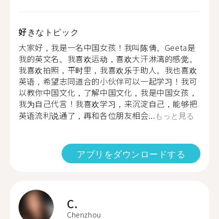
好きなトピック
大家好，我是一名中国女孩！我叫陈倩。Geeta是
我的英文名。我喜欢运动，喜欢大汗淋漓的感觉。
我喜欢拍照，平时里，我喜欢乐于助人。我也喜欢
英语，希望志同道合的小伙伴可以一起学习！我可
以教你中国文化，了解中国文化，我是中国女孩，
我为自己代言！我喜欢学习，来沉淀自己，能够把
英语流利说通了，再和各位朋友相会...
もっと見る
アプリをダウンロードする
C.
Chenzhou