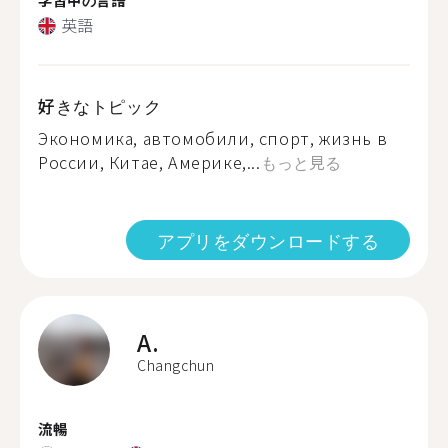
英語
好きなトピック
Экономика, автомобили, спорт, жизнь в
России, Китае, Америке,...
もっと見る
アプリをダウンロードする
A.
Changchun
流暢