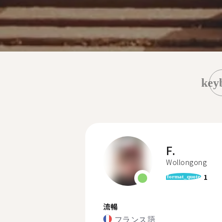
key
F.
Wollongong
1
format_quote
流暢
フランス語