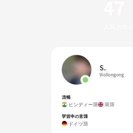
47
人以上の
S.
Wollongong
流暢
ヒンディー語
英語
学習中の言語
ドイツ語