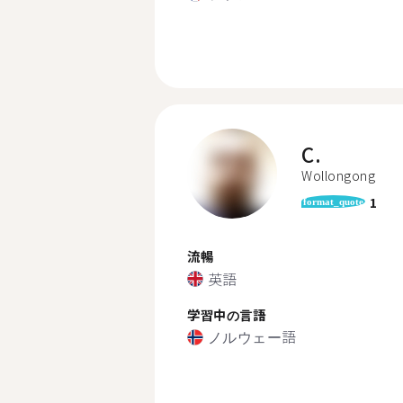
C.
Wollongong
1
format_quote
流暢
英語
学習中の言語
ノルウェー語