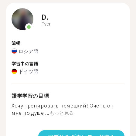
D.
Tver
流暢
ロシア語
学習中の言語
ドイツ語
語学学習の目標
Хочу тренировать немецкий! Очень он
мне по душе ...
もっと見る