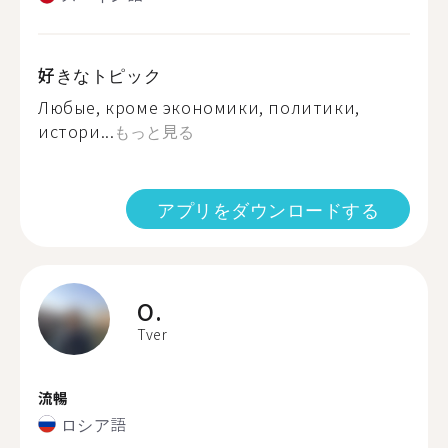
好きなトピック
Любые, кроме экономики, политики,
истори...
もっと見る
アプリをダウンロードする
O.
Tver
流暢
ロシア語