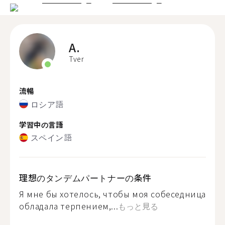
A.
Tver
流暢
ロシア語
学習中の言語
スペイン語
理想のタンデムパートナーの条件
Я мне бы хотелось, чтобы моя собеседница
обладала терпением,...
もっと見る