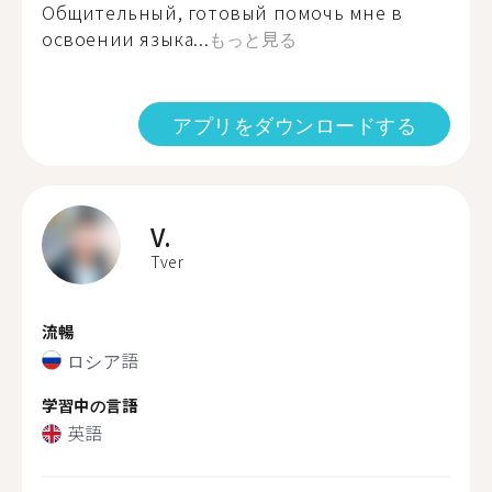
Общительный, готовый помочь мне в
освоении языка...
もっと見る
アプリをダウンロードする
V.
Tver
流暢
ロシア語
学習中の言語
英語