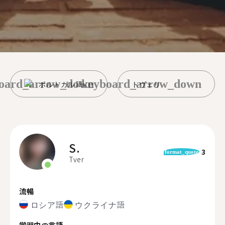
oard_arrow_down
keyboard_arrow_down
ポルトガル語
トヴェリ
S.
3
format_quote
Tver
流暢
ロシア語
ウクライナ語
学習中の言語