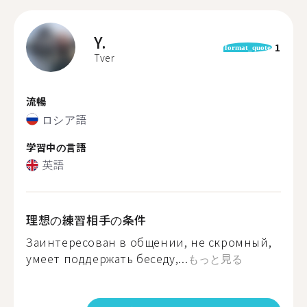
Y.
1
format_quote
Tver
流暢
ロシア語
学習中の言語
英語
理想の練習相手の条件
Заинтересован в общении, не скромный,
умеет поддержать беседу,...
もっと見る