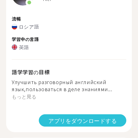
流暢
ロシア語
学習中の言語
英語
語学学習の目標
Улучшить разговорный английский
язык,пользоваться в деле знаниями...
もっと見る
アプリをダウンロードする