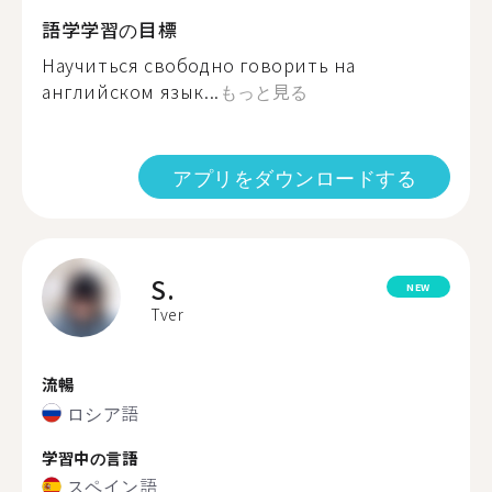
語学学習の目標
Научиться свободно говорить на
английском язык...
もっと見る
アプリをダウンロードする
S.
NEW
Tver
流暢
ロシア語
学習中の言語
スペイン語