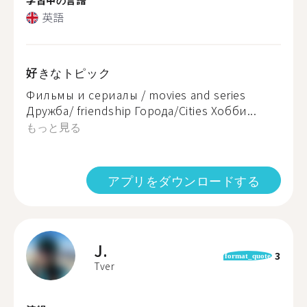
英語
好きなトピック
Фильмы и сериалы / movies and series
Дружба/ friendship Города/Cities Хобби...
もっと見る
アプリをダウンロードする
J.
3
format_quote
Tver