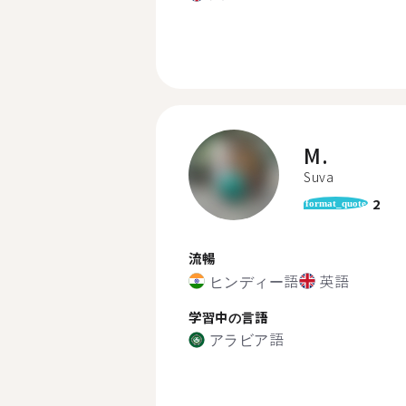
M.
Suva
2
format_quote
流暢
ヒンディー語
英語
学習中の言語
アラビア語