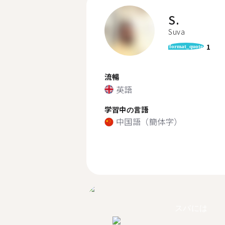
S.
Suva
1
format_quote
流暢
英語
学習中の言語
中国語（簡体字）
スバには