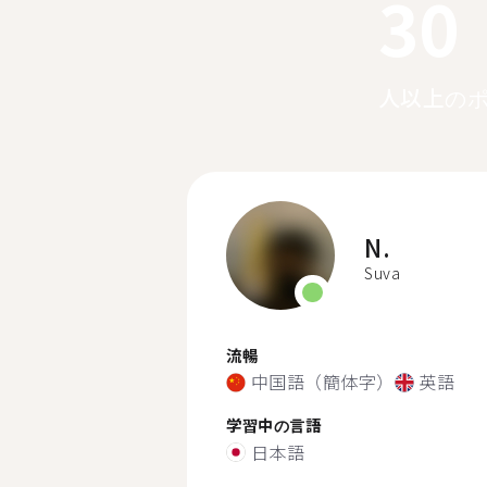
30
人以上の
N.
Suva
流暢
中国語（簡体字）
英語
学習中の言語
日本語