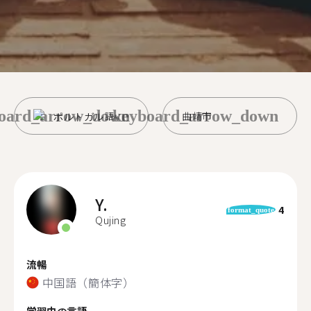
oard_arrow_down
keyboard_arrow_down
ポルトガル語
曲靖市
Y.
4
format_quote
Qujing
流暢
中国語（簡体字）
学習中の言語