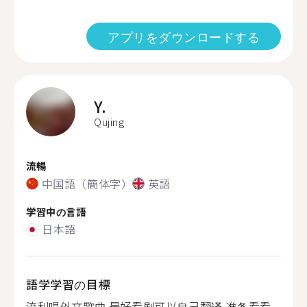
アプリをダウンロードする
Y.
Qujing
流暢
中国語（簡体字）
英語
学習中の言語
日本語
語学学習の目標
流利唱外文歌曲 最好看剧可以自己翻译 准备看看