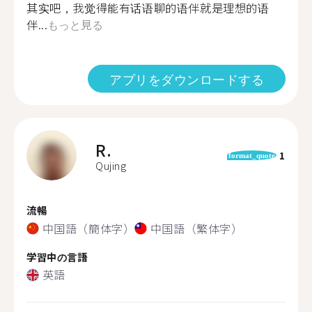
其实吧，我觉得能有话语聊的语伴就是理想的语
伴...
もっと見る
アプリをダウンロードする
R.
1
format_quote
Qujing
流暢
中国語（簡体字）
中国語（繁体字）
学習中の言語
英語