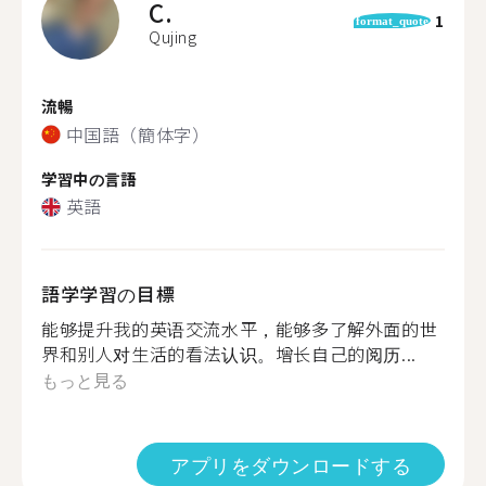
C.
1
format_quote
Qujing
流暢
中国語（簡体字）
学習中の言語
英語
語学学習の目標
能够提升我的英语交流水平，能够多了解外面的世
界和别人对生活的看法认识。增长自己的阅历...
もっと見る
アプリをダウンロードする