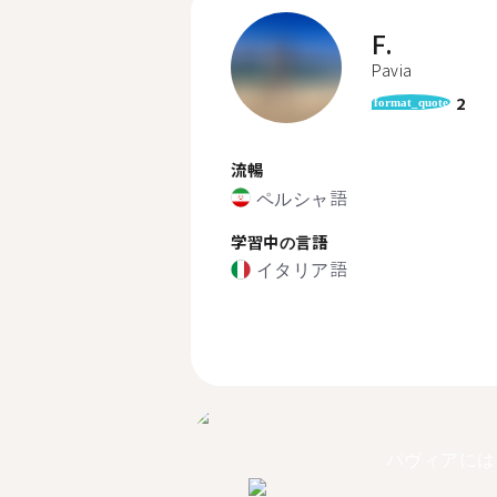
F.
Pavia
2
format_quote
流暢
ペルシャ語
学習中の言語
イタリア語
パヴィアには