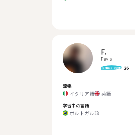
F.
Pavia
26
format_quote
流暢
イタリア語
英語
学習中の言語
ポルトガル語