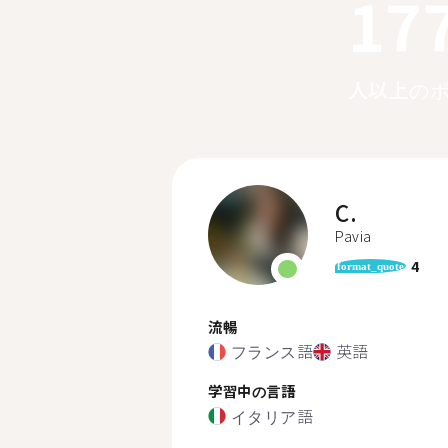
17
人以上の
C.
Pavia
4
format_quote
流暢
フランス語
英語
学習中の言語
イタリア語