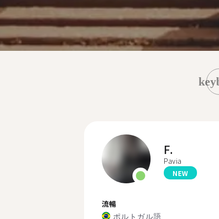
key
F.
Pavia
NEW
流暢
ポルトガル語