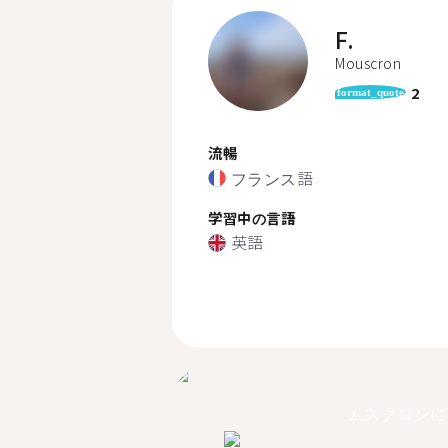
F.
Mouscron
2
format_quote
流暢
フランス語
学習中の言語
英語
ムスクロンに