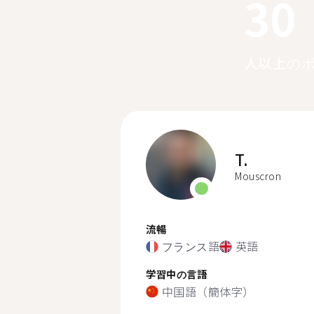
30
人以上の
T.
Mouscron
流暢
フランス語
英語
学習中の言語
中国語（簡体字）