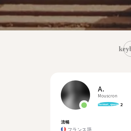
key
A.
Mouscron
2
format_quote
流暢
フランス語