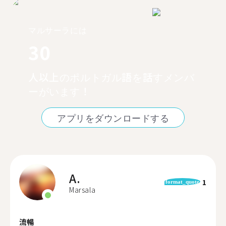
マルサーラには
30
人以上のポルトガル語を話すメンバ
ーがいます！
アプリをダウンロードする
A.
1
format_quote
Marsala
流暢