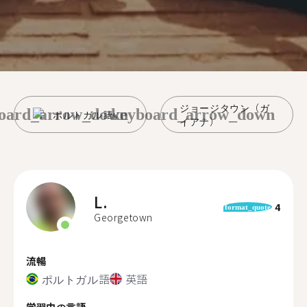
ジョージタウン（ガ
oard_arrow_down
keyboard_arrow_down
ポルトガル語
イアナ）
L.
4
format_quote
Georgetown
流暢
ポルトガル語
英語
学習中の言語