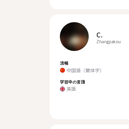
C.
Zhangjiakou
流暢
中国語（簡体字）
学習中の言語
英語