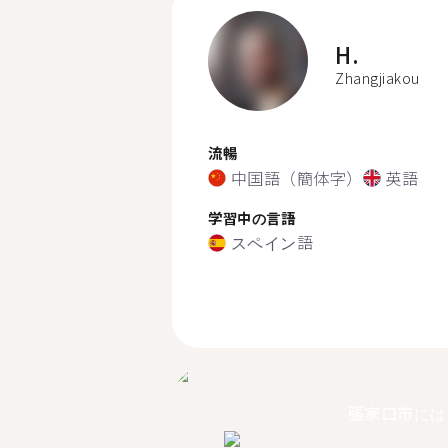
H.
Zhangjiakou
流暢
中国語（簡体字）
英語
学習中の言語
スペイン語
張家口市には