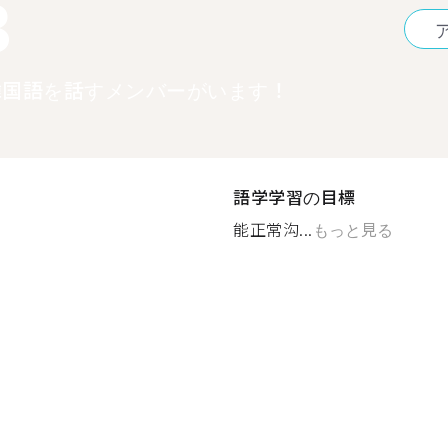
3
韓国語を話すメンバーがいます！
語学学習の目標
能正常沟...
もっと見る