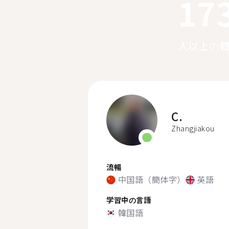
17
人以上の
C.
Zhangjiakou
流暢
中国語（簡体字）
英語
学習中の言語
韓国語