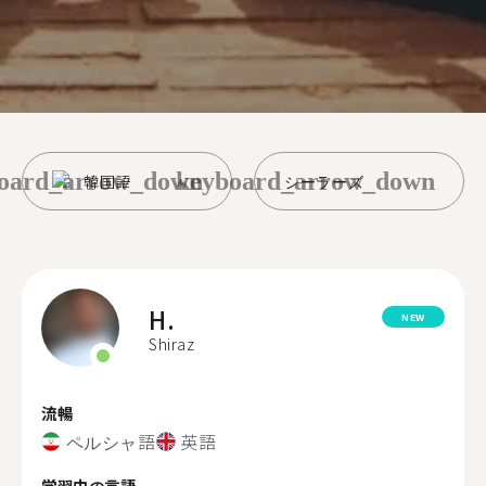
oard_arrow_down
keyboard_arrow_down
韓国語
シーラーズ
H.
NEW
Shiraz
流暢
ペルシャ語
英語
学習中の言語