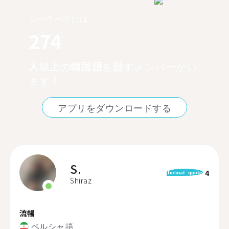
シーラーズには
274
人以上の韓国語を話すメンバーがい
ます！
アプリをダウンロードする
S.
4
format_quote
Shiraz
流暢
ペルシャ語