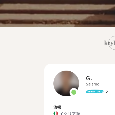
key
G.
Salerno
2
format_quote
流暢
イタリア語