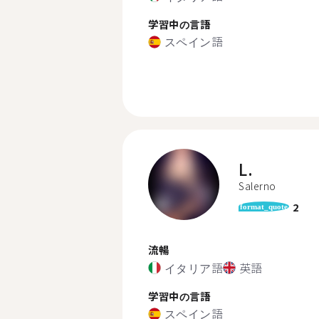
学習中の言語
スペイン語
L.
Salerno
2
format_quote
流暢
イタリア語
英語
学習中の言語
スペイン語