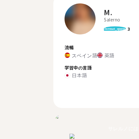
M.
Salerno
3
format_quote
流暢
スペイン語
英語
学習中の言語
日本語
サレルノには