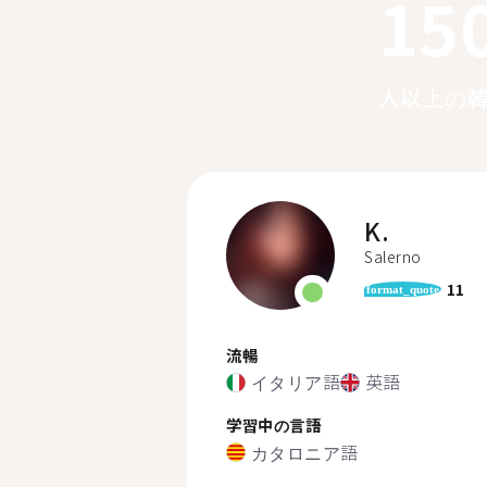
15
人以上の
K.
Salerno
11
format_quote
流暢
イタリア語
英語
学習中の言語
カタロニア語