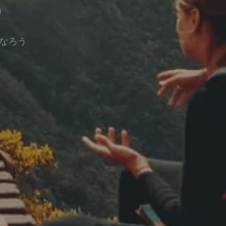
う
なろう