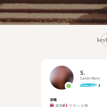
key
S.
Sainte-Marie
2
format_quote
流暢
英語
フランス語