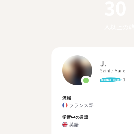
30
人以上の
J.
Sainte-Marie
1
format_quote
流暢
フランス語
学習中の言語
英語