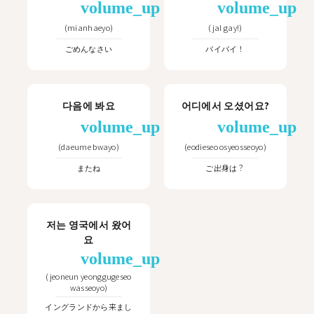
volume_up
volume_up
(
mianhaeyo
)
(
jal gay!
)
ごめんなさい
バイバイ！
다음에 봐요
어디에서 오셨어요?
volume_up
volume_up
(
daeume bwayo
)
(
eodieseo osyeosseoyo
)
またね
ご出身は？
저는 영국에서 왔어
요
volume_up
(
jeoneun yeonggugeseo
wasseoyo
)
イングランドから来まし