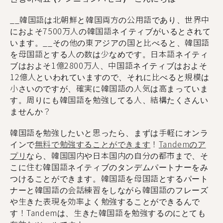
__韓国語は北朝鮮と韓国両方の公用語であり、世界中
におよそ7500万人の韓国語ネイティブがいるとされて
います。__その他の東アジアの国と比べると、韓国語
を母国語とする人の数は少なめです。日本語ネイティ
ブはおよそ1億2800万人、中国語ネイティブはおよそ
12億人といわれていますので、それに比べると規模は
小さいのですが、確実に韓国語の人気は高まっていま
す。周りにも韓国語を勉強してる人、結構たくさんい
ませんか？
韓国語を勉強したいと思ったら、まずは手軽にオンラ
インで
無料で勉強することができます
！
Tandemのア
プリ
なら、韓国国内や日本国内の自分の都市まで、そ
こに住む韓国語ネイティブのタンデムパートナーをみ
つけることができます。韓国語を母国語とするパート
ナーと韓国語の会話練習をしながら韓国語のフレーズ
や生きた表現を効率よく勉強することができるんで
す！Tandemは、生きた韓国語を勉強するのにとても