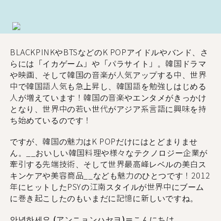
BLACKPINKやBTSなどのK POPアイドルやバンド、さ
らには「イカゲーム」や「パラサイト」。韓国ドラマ
や映画、そして韓国の音楽が人気アップする中、世界
中で韓国語人気も急上昇し、韓国語を勉強しはじめる
人が増えています！韓国の音楽やエンタメがきっかけ
となり、世界中の若い世代がアジア系言語に興味を持
ち始めているのです！
ですが、韓国の魅力はK POPだけにはとどまりませ
ん。__おいしい韓国料理や様々なテクノロジー企業が
牽引する先端技術、そして世界最高峰レベルの美白ス
キンケアや美容商品__なども魅力のひとつです！2012
年にヒットしたPSYの江南スタイルが世界中にブーム
に巻き起こしたのもいまだに記憶に新しいですね。
안녕하세요 (アンニョンハセヨ)＝こんにちは