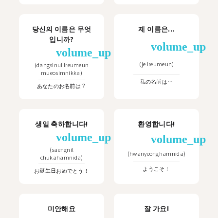
당신의 이름은 무엇
제 이름은...
입니까?
volume_up
volume_up
(
je ireumeun
)
(
dangsinui ireumeun
mueosimnikka
)
私の名前は…
あなたのお名前は？
생일 축하합니다!
환영합니다!
volume_up
volume_up
(
saengnil
(
hwanyeonghamnida
)
chukahamnida
)
ようこそ！
お誕生日おめでとう！
미안해요
잘 가요!