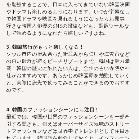
を勉強することで、日本に入ってきていない韓国映画
やドラマも楽しめるようになります。いつか字幕なし
で韓国ドラマや映画を見れるようになったらお見事！
好きな韓国人俳優のSNSの投稿なども、翻訳ツールな
しで読めるようになれたら嬉しいですよね。
3. 韓国旅行がもっと楽しくなる！
ソウル市内の混み合った街並みから仁川や海雲台など
の白い砂浜が続くビーチリゾートまで、韓国は魅力満
載！韓国の歴史に触れたい人は、全州の古い寺院や神
社がおすすめです。あらかじめ韓国語を勉強していく
と、実際に旅先で使ってみることができるのでおすす
めです。
4. 韓国のファッションシーンにも注目！
最近では、韓国が世界のファッションシーンを一部牽
引する動きも。例えばオーバーサイズ気味のストリー
トファッションなどは世界中でトレンドとして注目さ
れています。韓国語を勉強しておくと、インフルエン