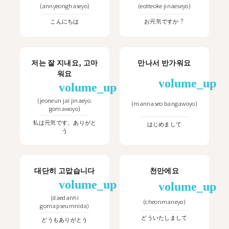
(
annyeonghaseyo
)
(
eotteoke jinaeseyo
)
こんにちは
お元気ですか？
저는 잘 지내요, 고마
만나서 반가워요
워요
volume_up
volume_up
(
jeoneun jal jinaeyo.
(
mannaseo bangawoyo
)
gomawoyo
)
私は元気です、ありがと
はじめまして
う
대단히 고맙습니다
천만에요
volume_up
volume_up
(
daedanhi
(
cheonmaneyo
)
gomapseumnida
)
どういたしまして
どうもありがとう