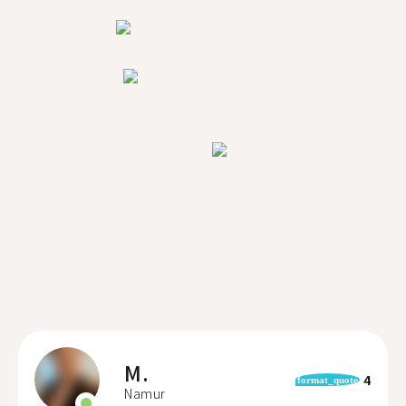
M.
4
format_quote
Namur