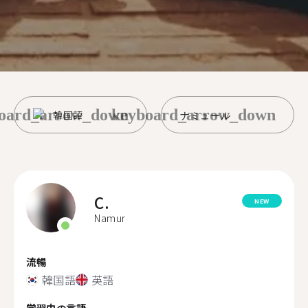
oard_arrow_down
keyboard_arrow_down
韓国語
ナミュール
C.
NEW
Namur
流暢
韓国語
英語
学習中の言語