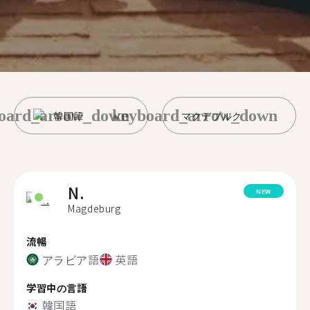
oard_arrow_down
keyboard_arrow_down
韓国語
マクデブルク
N.
NEW
Magdeburg
流暢
アラビア語
英語
学習中の言語
韓国語