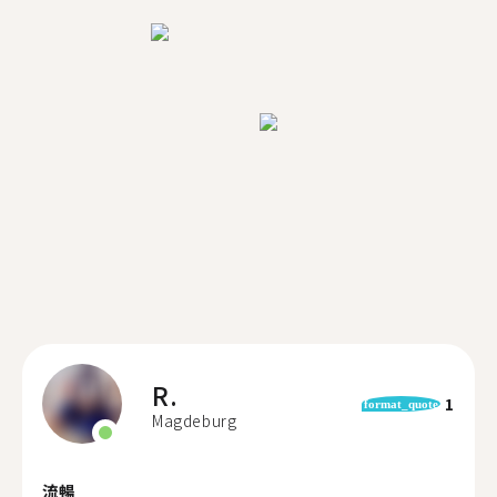
R.
1
format_quote
Magdeburg
流暢