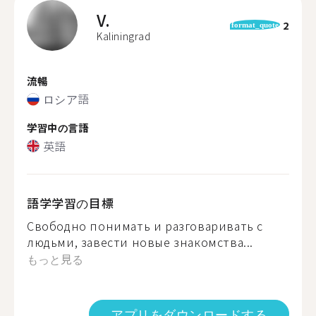
V.
2
format_quote
Kaliningrad
流暢
ロシア語
学習中の言語
英語
語学学習の目標
Свободно понимать и разговаривать с
людьми, завести новые знакомства...
もっと見る
アプリをダウンロードする