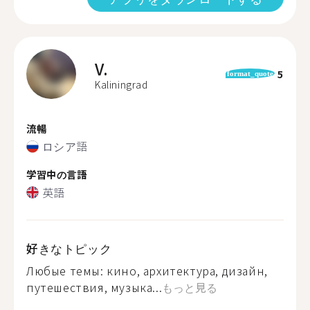
V.
5
format_quote
Kaliningrad
流暢
ロシア語
学習中の言語
英語
好きなトピック
Любые темы: кино, архитектура, дизайн,
путешествия, музыка...
もっと見る