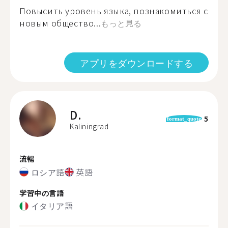
Повысить уровень языка, познакомиться с
новым общество...
もっと見る
アプリをダウンロードする
D.
5
format_quote
Kaliningrad
流暢
ロシア語
英語
学習中の言語
イタリア語