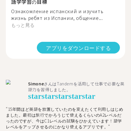
語学学習の目標
Ознакомление испанский и изучить
жизнь ребят из Испании, общение...
もっと見る
アプリをダウンロードする
Simone
さんはTandemを活用して仕事で必要な英
語力を習得しました。
star
star
star
star
star
"15年間ほど英語を放置していたのを変えたくて利用しはじめ
ました。最初は旅行でかろうじて使えるくらいのA2レベルだ
ったのですが、今はC1レベルの試験をひかえています！語学
レベルをアップさせるのにかなり使えるアプリです。"