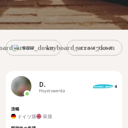
oard_arrow_down
keyboard_arrow_down
韓国語
ホイエルスヴェルダ
D.
4
format_quote
Hoyerswerda
流暢
ドイツ語
英語
学習中の言語