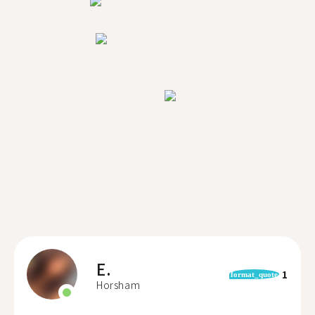
E.
1
format_quote
Horsham