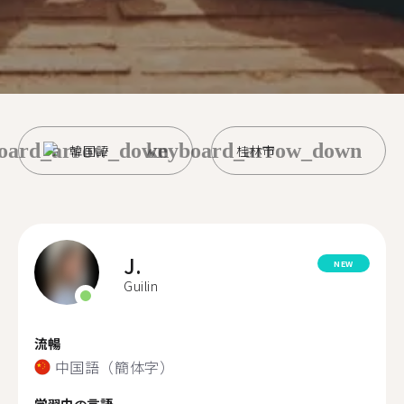
oard_arrow_down
keyboard_arrow_down
韓国語
桂林市
J.
NEW
Guilin
流暢
中国語（簡体字）
学習中の言語