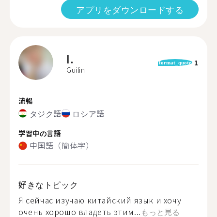
アプリをダウンロードする
I.
1
format_quote
Guilin
流暢
タジク語
ロシア語
学習中の言語
中国語（簡体字）
好きなトピック
Я сейчас изучаю китайский язык и хочу
очень хорошо владеть этим...
もっと見る