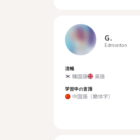
G.
Edmonton
流暢
韓国語
英語
学習中の言語
中国語（簡体字）