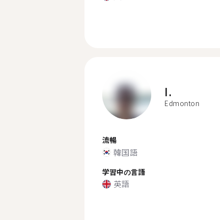
I.
Edmonton
流暢
韓国語
学習中の言語
英語