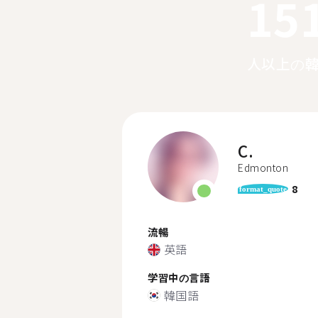
15
人以上の
C.
Edmonton
8
format_quote
流暢
英語
学習中の言語
韓国語