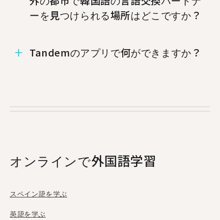
外の都市で韓国語の言語交換パートナ
ーを見つけられる場所はどこですか？
%%randomCity%%、%%randomCity%%、
Tandemのアプリで何ができますか？
%%randomCity%%でも韓国語のタンデムパー
トナーを見つけることができます.
Tandemはお互いの母国語を教え合うことができ
る言語交換アプリです。毎月50万人以上もの人々
がTandemにアクセスし、そのうち18人がブラザ
ビルから利用しています。
オンラインで外国語学習
スペイン語を学ぶ
英語を学ぶ