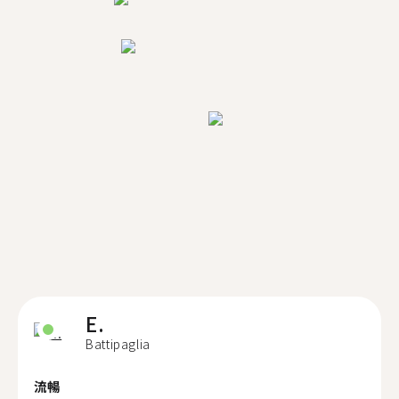
E.
Battipaglia
流暢