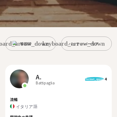
oard_arrow_down
keyboard_arrow_down
韓国語
バッティパーリア
A.
4
format_quote
Battipaglia
流暢
イタリア語
学習中の言語