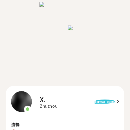
X.
2
format_quote
Zhuzhou
流暢