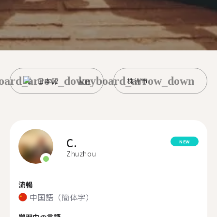
oard_arrow_down
keyboard_arrow_down
日本語
株洲市
C.
NEW
Zhuzhou
流暢
中国語（簡体字）
学習中の言語