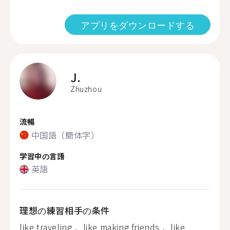
アプリをダウンロードする
J.
Zhuzhou
流暢
中国語（簡体字）
学習中の言語
英語
理想の練習相手の条件
like traveling， like making friends， like