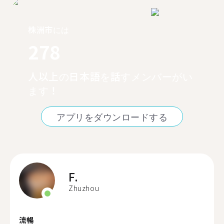
株洲市には
278
人以上の日本語を話すメンバーがい
ます！
アプリをダウンロードする
F.
Zhuzhou
流暢