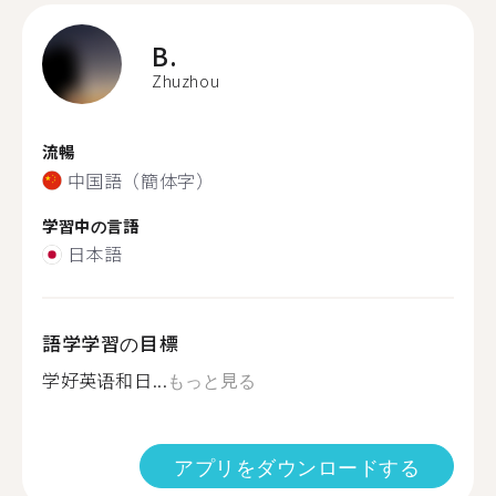
B.
Zhuzhou
流暢
中国語（簡体字）
学習中の言語
日本語
語学学習の目標
学好英语和日...
もっと見る
アプリをダウンロードする