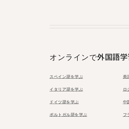
Tandemはお互いの母国語
セスし、そのうち5人がパ
オンラインで外国語学
スペイン語を学ぶ
英
イタリア語を学ぶ
ロ
ドイツ語を学ぶ
中
ポルトガル語を学ぶ
フ