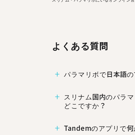
よくある質問
パラマリボで日本語の
パラマリボには日本語での
スリナム国内のパラマ
どこですか？
%%randomCity%%、%
Tandemのアプリで
ができます.