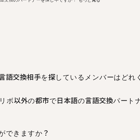
言語交換相手を探しているメンバーはどれ
言語交換を希望するメンバーが5人います。
リボ以外の都市で日本語の言語交換パート
%randomCity%%、%%randomCity%%でも日
何ができますか？