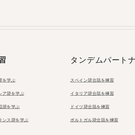
を教え合うことができる言語交換アプリです。毎月50万
ラマリボから利用しています。
習
タンデムパート
語を学ぶ
スペイン語会話を練習
シア語を学ぶ
イタリア語会話を練習
国語を学ぶ
ドイツ語会話を練習
ランス語を学ぶ
ポルトガル語会話を練習