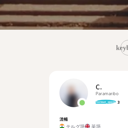
key
C.
Paramaribo
3
format_quote
流暢
テルグ語
英語