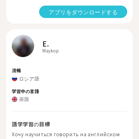
アプリをダウンロードする
E.
Maykop
流暢
ロシア語
学習中の言語
英語
語学学習の目標
Хочу научиться говорить на английском