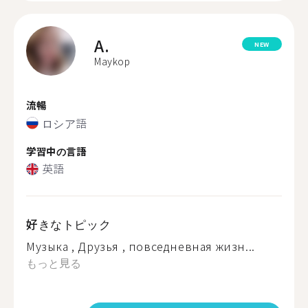
A.
NEW
Maykop
流暢
ロシア語
学習中の言語
英語
好きなトピック
Музыка , Друзья , повседневная жизн...
もっと見る