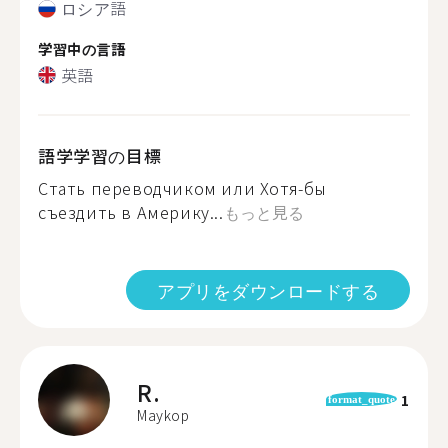
ロシア語
学習中の言語
英語
語学学習の目標
Стать переводчиком или Хотя-бы
съездить в Америку...
もっと見る
アプリをダウンロードする
R.
1
format_quote
Maykop