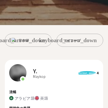
oard_arrow_down
keyboard_arrow_down
日本語
マイコープ
Y.
4
format_quote
Maykop
流暢
アラビア語
英語
学習中の言語