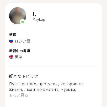
I.
Maykop
流暢
ロシア語
学習中の言語
英語
好きなトピック
Путешествие, прогулки, истории из
жизни, люди и их жизнь, музыка,...
もっと見る