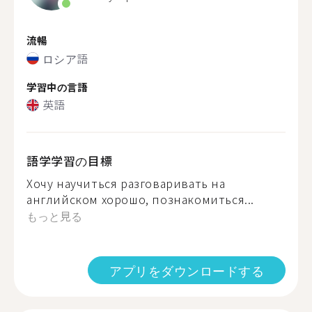
流暢
ロシア語
学習中の言語
英語
語学学習の目標
Хочу научиться разговаривать на
английском хорошо, познакомиться...
もっと見る
アプリをダウンロードする