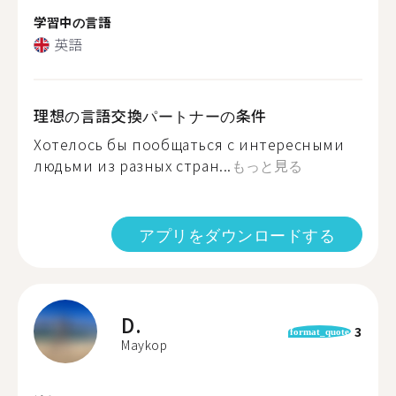
学習中の言語
英語
理想の言語交換パートナーの条件
Хотелось бы пообщаться с интересными
людьми из разных стран...
もっと見る
アプリをダウンロードする
D.
3
format_quote
Maykop