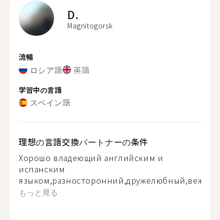
D.
Magnitogorsk
流暢
ロシア語
英語
学習中の言語
スペイン語
理想の言語交換パートナーの条件
Хорошо владеющий английским и
испанским
языком,разносторонний,дружелюбный,вежливы
もっと見る