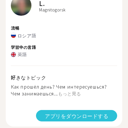
L.
Magnitogorsk
流暢
ロシア語
学習中の言語
英語
好きなトピック
Как прошёл день? Чем интересуешься?
Чем занимаешься...
もっと見る
アプリをダウンロードする