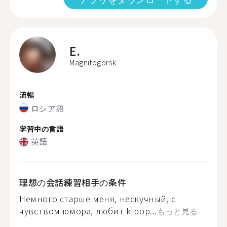
E.
Magnitogorsk
流暢
ロシア語
学習中の言語
英語
理想の会話練習相手の条件
Немного старше меня, нескучный, с
чувством юмора, любит k-pop...
もっと見る