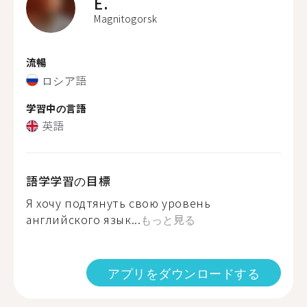
E.
Magnitogorsk
流暢
ロシア語
学習中の言語
英語
語学学習の目標
Я хочу подтянуть свою уровень
английского язык...
もっと見る
アプリをダウンロードする