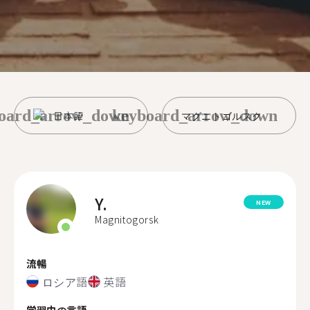
oard_arrow_down
keyboard_arrow_down
日本語
マグニトゴルスク
Y.
NEW
Magnitogorsk
流暢
ロシア語
英語
学習中の言語