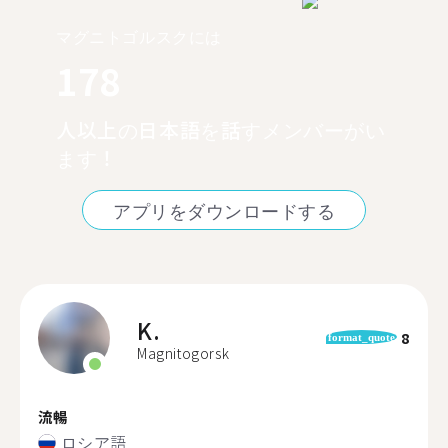
マグニトゴルスクには
178
人以上の日本語を話すメンバーがい
ます！
アプリをダウンロードする
K.
8
format_quote
Magnitogorsk
流暢
ロシア語