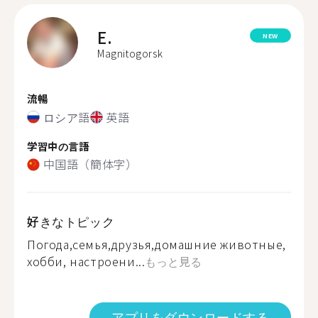
E.
NEW
Magnitogorsk
流暢
ロシア語
英語
学習中の言語
中国語（簡体字）
好きなトピック
Погода,семья,друзья,домашние животные,
хобби, настроени...
もっと見る
アプリをダウンロードする