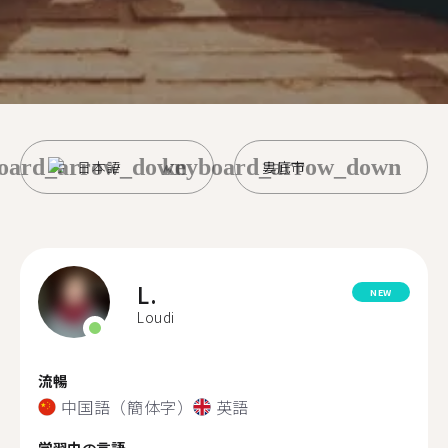
oard_arrow_down
keyboard_arrow_down
日本語
婁底市
L.
NEW
Loudi
流暢
中国語（簡体字）
英語
学習中の言語