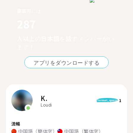
婁底市には
287
人以上の日本語を話すメンバーがい
ます！
アプリをダウンロードする
K.
1
format_quote
Loudi
流暢
中国語（簡体字）
中国語（繁体字）