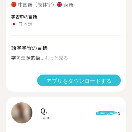
中国語（簡体字）
英語
学習中の言語
日本語
語学学習の目標
学习更多的语...
もっと見る
アプリをダウンロードする
Q.
5
format_quote
Loudi