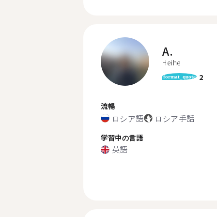
A.
Heihe
2
format_quote
流暢
ロシア語
ロシア手話
学習中の言語
英語