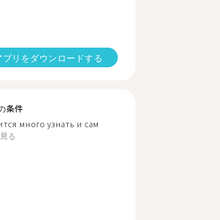
アプリをダウンロードする
の条件
тся много узнать и сам
見る