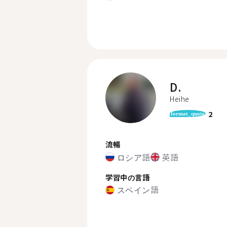
D.
Heihe
2
format_quote
流暢
ロシア語
英語
学習中の言語
スペイン語