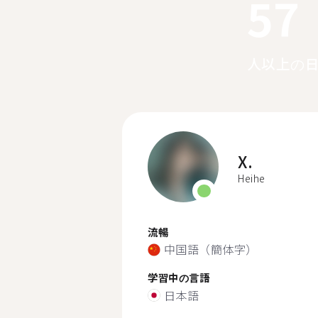
57
人以上の
X.
Heihe
流暢
中国語（簡体字）
学習中の言語
日本語