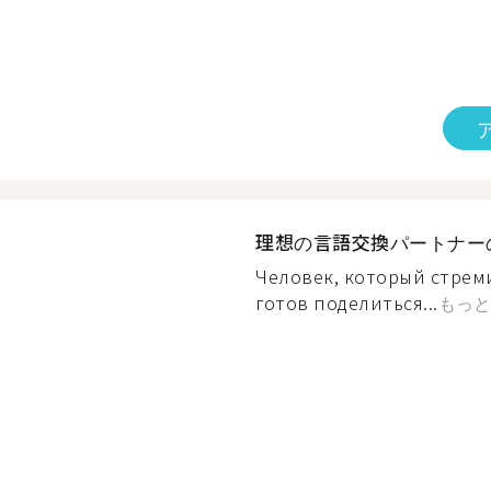
理想の言語交換パートナー
Человек, который стреми
готов поделиться...
もっと