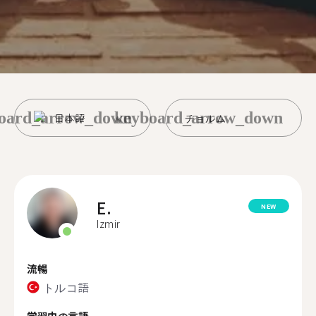
oard_arrow_down
keyboard_arrow_down
日本語
チョルム
E.
NEW
Izmir
流暢
トルコ語
学習中の言語