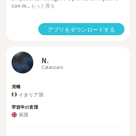
con m...
もっと見る
アプリをダウンロードする
N.
Catanzaro
流暢
イタリア語
学習中の言語
英語