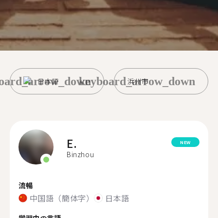
oard_arrow_down
keyboard_arrow_down
日本語
浜州市
E.
NEW
Binzhou
流暢
中国語（簡体字）
日本語
学習中の言語