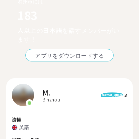
浜州市には
183
人以上の日本語を話すメンバーがい
ます！
アプリをダウンロードする
M.
3
format_quote
Binzhou
流暢
英語