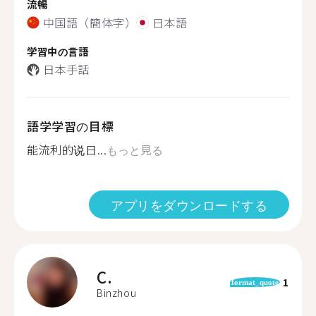
流暢
中国語（簡体字）
日本語
学習中の言語
日本手話
語学学習の目標
能流利的说日...
もっと見る
アプリをダウンロードする
C.
1
format_quote
Binzhou