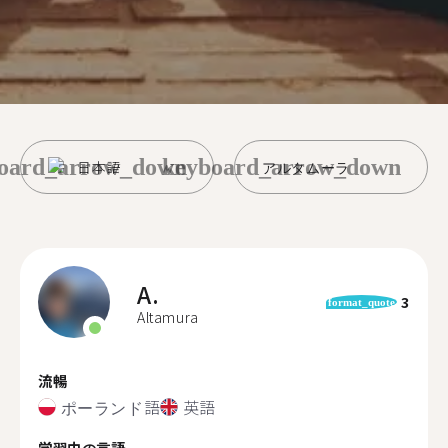
oard_arrow_down
keyboard_arrow_down
日本語
アルタムーラ
A.
3
format_quote
Altamura
流暢
ポーランド語
英語
学習中の言語