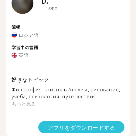
D.
Tiraspol
流暢
ロシア語
学習中の言語
英語
好きなトピック
Философия , жизнь в Англии, рисование,
учёба, психология, путешествия...
もっと見る
アプリをダウンロードする