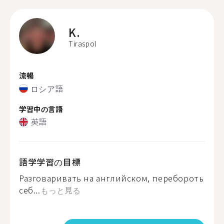
K.
Tiraspol
流暢
ロシア語
学習中の言語
英語
語学学習の目標
Разговаривать на английском, перебороть
себ...
もっと見る