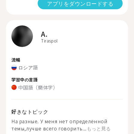
アプリをダウンロードする
A.
Tiraspol
流暢
ロシア語
学習中の言語
中国語（簡体字）
好きなトピック
На разные. У меня нет определённой
темы,лучше всего говорить...
もっと見る