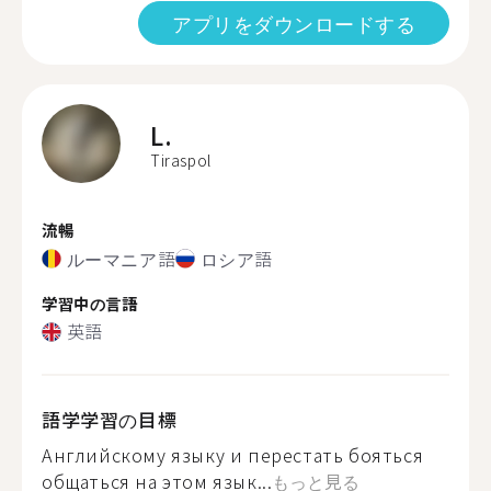
アプリをダウンロードする
L.
Tiraspol
流暢
ルーマニア語
ロシア語
学習中の言語
英語
語学学習の目標
Английскому языку и перестать бояться
общаться на этом язык...
もっと見る