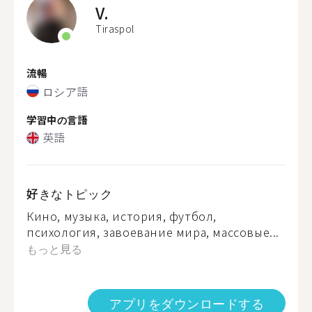
V.
Tiraspol
流暢
ロシア語
学習中の言語
英語
好きなトピック
Кино, музыка, история, футбол,
психология, завоевание мира, массовые...
もっと見る
アプリをダウンロードする