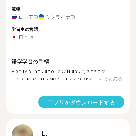
流暢
ロシア語
ウクライナ語
学習中の言語
日本語
語学学習の目標
Я хочу знать японский язык, а также
практиковать мой английский....
もっと見る
アプリをダウンロードする
L.