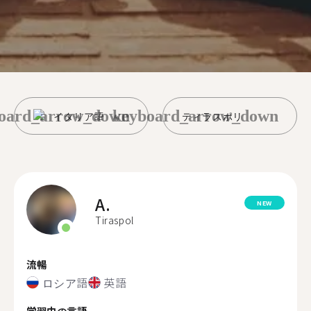
oard_arrow_down
keyboard_arrow_down
イタリア語
ティラスポリ
A.
NEW
Tiraspol
流暢
ロシア語
英語
学習中の言語