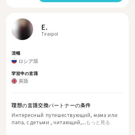
E.
Tiraspol
流暢
ロシア語
学習中の言語
英語
理想の言語交換パートナーの条件
Интересный путешествующий, мама или
папа, с детьми , читающий,...
もっと見る