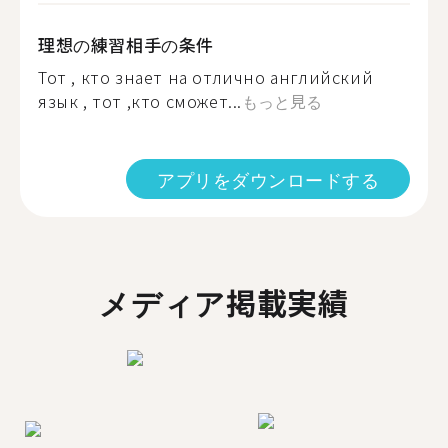
理想の練習相手の条件
Тот , кто знает на отлично английский
язык , тот ,кто сможет...
もっと見る
アプリをダウンロードする
メディア掲載実績