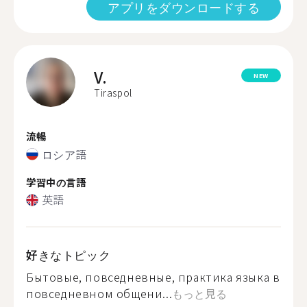
アプリをダウンロードする
V.
NEW
Tiraspol
流暢
ロシア語
学習中の言語
英語
好きなトピック
Бытовые, повседневные, практика языка в
повседневном общени...
もっと見る