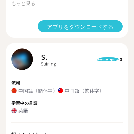
もっと見る
アプリをダウンロードする
S.
3
format_quote
Suining
流暢
中国語（簡体字）
中国語（繁体字）
学習中の言語
英語