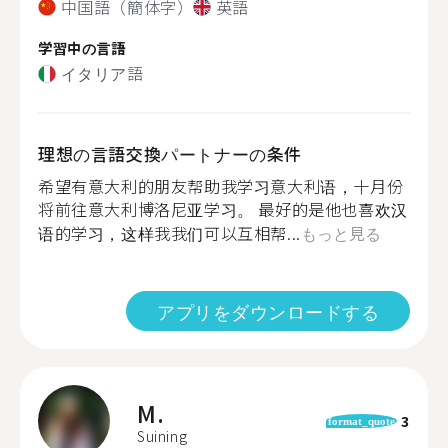
中国語（簡体字）
英語
学習中の言語
イタリア語
理想の言語交換パートナーの条件
希望有意大利的朋友帮助我学习意大利语，十月份
将前往意大利博洛尼亚学习。 最好的是他也喜欢汉
语的学习，这样我我们可以互相帮...
もっと見る
アプリをダウンロードする
M.
3
format_quote
Suining