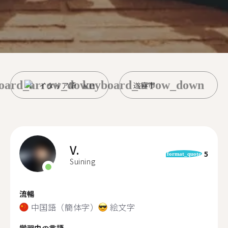
oard_arrow_down
keyboard_arrow_down
イタリア語
遂寧市
V.
5
format_quote
Suining
流暢
中国語（簡体字）
絵文字
学習中の言語