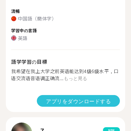
流暢
中国語（簡体字）
学習中の言語
英語
語学学習の目標
我希望在我上大学之前英语能达到4级6级水平，口
语交流语音语调正确流...
もっと見る
アプリをダウンロードする
Z.
NEW