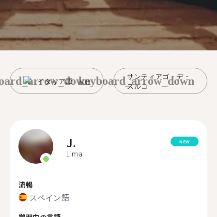
サンティアゴ・デ・
oard_arrow_down
keyboard_arrow_down
イタリア語
スルコ
J.
NEW
Lima
流暢
スペイン語
学習中の言語