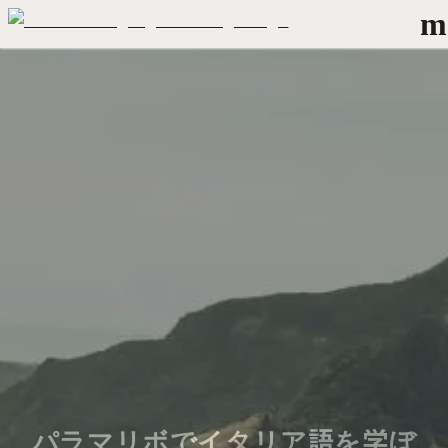
m
パラマリボでイタリア語を学ぼ