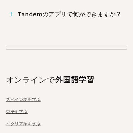
%%randomCity%%、%%randomCity%%、
Tandemのアプリで何ができますか？
%%randomCity%%でもイタリア語のタンデム
パートナーを見つけることができます.
Tandemはお互いの母国語を教え合うことができ
る言語交換アプリです。毎月50万人以上もの人々
がTandemにアクセスし、そのうち5人がパラマ
リボから利用しています。
オンラインで外国語学習
スペイン語を学ぶ
英語を学ぶ
イタリア語を学ぶ