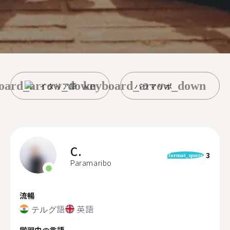
oard_arrow_down
keyboard_arrow_down
イタリア語
パラマリボ
C.
3
format_quote
Paramaribo
流暢
テルグ語
英語
学習中の言語